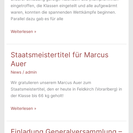
eingetroffen, die Klassen eingeteilt und alle aufgewärmt
waren, konnten die spannenden Wettkämpfe beginnen.
Parallel dazu gab es für alle
Rückblick
Weiterlesen »
Herbstfest
und
Vereinsturnier
Staatsmeistertitel für Marcus
Auer
News
/
admin
Wir gratulieren unserem Marcus Auer zum
Staatsmeistertitel, den er heute in Feldkirch (Vorarlberg) in
der Klasse bis 66 kg geholt!
Staatsmeistertitel
Weiterlesen »
für
Marcus
Auer
Einladung Generalversammlung –