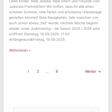
Liebe Kinder, liebe Judoka, liebe Eltern und Freunde vom
Judoclub Premstätten! Wir hoffen, dass ihr alle einen
schönen Sommer, tolle Ferien und erholsame Urlaubstage
genießen konntet! Gute Neuigkeiten, falls manchen von
euch schon etwas „fad“ wurde: nächste Woche beginnt
wieder unser Judotraining – die Saison 2025 / 2026 wird
eröffnet! Dienstag, 16.09.2025: 17:00
Anfängerkurs&Freitag, 19.09.2025:
Erste
Weiterlesen »
Judo-
Trainings
nach
1
2
…
6
Weiter
→
den
Ferien!
S