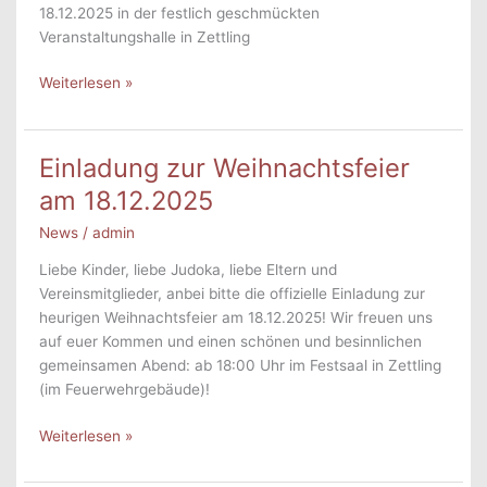
18.12.2025 in der festlich geschmückten
Veranstaltungshalle in Zettling
Prosit
Weiterlesen »
2026
&
Rückblick
Einladung zur Weihnachtsfeier
Weihnachtsfeier
am 18.12.2025
News
/
admin
Liebe Kinder, liebe Judoka, liebe Eltern und
Vereinsmitglieder, anbei bitte die offizielle Einladung zur
heurigen Weihnachtsfeier am 18.12.2025! Wir freuen uns
auf euer Kommen und einen schönen und besinnlichen
gemeinsamen Abend: ab 18:00 Uhr im Festsaal in Zettling
(im Feuerwehrgebäude)!
Einladung
Weiterlesen »
zur
Weihnachtsfeier