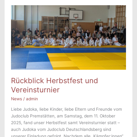
am
18.12.2025
Rückblick Herbstfest und
Vereinsturnier
News
/
admin
Liebe Judoka, liebe Kinder, liebe Eltern und Freunde vom
Judoclub Premstätten, am Samstag, dem 11. Oktober
2025, fand unser Herbstfest samt Vereinsturnier statt –
auch Judoka vom Judoclub Deutschlandsberg sind
unserer Einladung gefolgt. Nachdem alle „Kämpfer:innen“