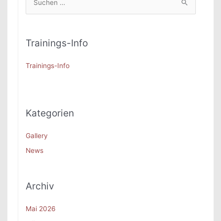
u
c
h
Trainings-Info
e
n
Trainings-Info
n
a
c
Kategorien
h
:
Gallery
News
Archiv
Mai 2026