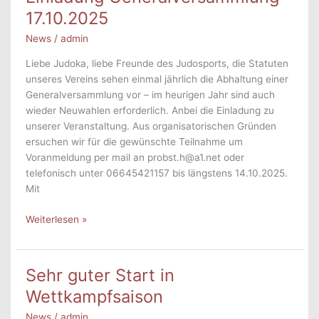
17.10.2025
News
/
admin
Liebe Judoka, liebe Freunde des Judosports, die Statuten
unseres Vereins sehen einmal jährlich die Abhaltung einer
Generalversammlung vor – im heurigen Jahr sind auch
wieder Neuwahlen erforderlich. Anbei die Einladung zu
unserer Veranstaltung. Aus organisatorischen Gründen
ersuchen wir für die gewünschte Teilnahme um
Voranmeldung per mail an probst.h@a1.net oder
telefonisch unter 06645421157 bis längstens 14.10.2025.
Mit
Einladung
Weiterlesen »
Generalversammlung
–
17.10.2025
Sehr guter Start in
Wettkampfsaison
News
/
admin