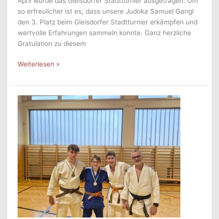
April wurde das Gleisdorfer Stadtturnier ausgetragen. Um
so erfreulicher ist es, dass unsere Judoka Samuel Gangl
den 3. Platz beim Gleisdorfer Stadtturnier erkämpfen und
wertvolle Erfahrungen sammeln konnte. Ganz herzliche
Gratulation zu diesem
Gleisdorfer
Weiterlesen »
Stadtturnier