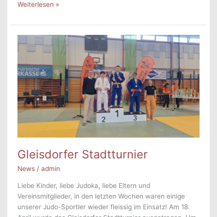
Einladung:
Weiterlesen »
Ausflug
in
den
Familypark
Gleisdorfer Stadtturnier
News
/
admin
Liebe Kinder, liebe Judoka, liebe Eltern und
Vereinsmitglieder, in den letzten Wochen waren einige
unserer Judo-Sportler wieder fleissig im Einsatz! Am 18.