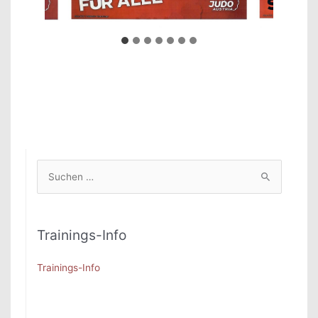
S
u
c
h
Trainings-Info
e
n
Trainings-Info
n
a