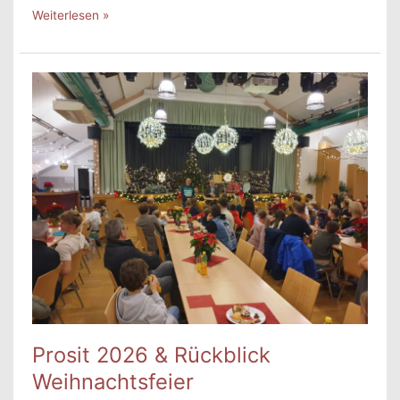
Erfolgreiche
Weiterlesen »
Steirische
Meisterschaften
Prosit 2026 & Rückblick
Weihnachtsfeier