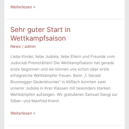
Einladung
Weiterlesen »
Generalversammlung
–
17.10.2025
Sehr guter Start in
Wettkampfsaison
News
/
admin
Liebe Kinder, liebe Judoka, liebe Eltern und Freunde vom
Judoclub Premstätten! Die Wettkampfsaison hat gerade
erste begonnen und wir können uns schon über erste
erfolgreiche Wettkämpfer freuen. Beim „1. Gerald
Brunnegger Gedenkturnier“ in Köflach konnten zwei
unserer Judoka in ihrer Klassen mit besonders starken
Wettkämpfen aufzeigen. Wir gratulieren Samuel Gangl zur
Silber- und Manfred Krenn
Sehr
Weiterlesen »
guter
Start