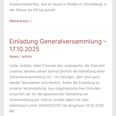
Staatsmeistertitel, den er heute in Feldkirch (Vorarlberg) in
der Klasse bis 66 kg geholt!
Staatsmeistertitel
Weiterlesen »
für
Marcus
Auer
Einladung Generalversammlung –
17.10.2025
News
/
admin
Liebe Judoka, liebe Freunde des Judosports, die Statuten
unseres Vereins sehen einmal jährlich die Abhaltung einer
Generalversammlung vor – im heurigen Jahr sind auch
wieder Neuwahlen erforderlich. Anbei die Einladung zu
unserer Veranstaltung. Aus organisatorischen Gründen
ersuchen wir für die gewünschte Teilnahme um
Voranmeldung per mail an probst.h@a1.net oder
telefonisch unter 06645421157 bis längstens 14.10.2025.
Mit