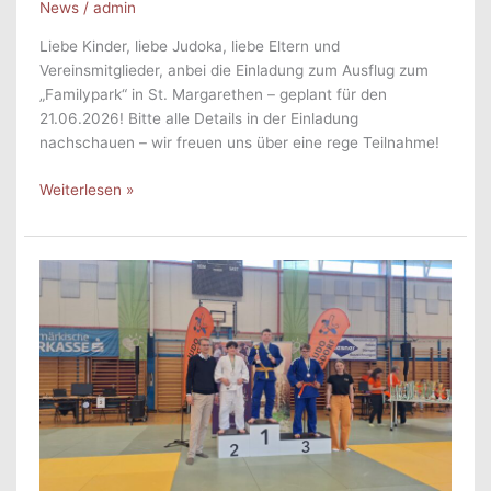
News
/
admin
Liebe Kinder, liebe Judoka, liebe Eltern und
Vereinsmitglieder, anbei die Einladung zum Ausflug zum
„Familypark“ in St. Margarethen – geplant für den
21.06.2026! Bitte alle Details in der Einladung
nachschauen – wir freuen uns über eine rege Teilnahme!
Einladung:
Weiterlesen »
Ausflug
in
den
Familypark