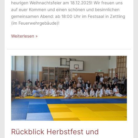
heurigen Weihnachtsfeier am 18.12.2025! Wir freuen uns
auf euer Kommen und einen schönen und besinnlichen
gemeinsamen Abend: ab 18:00 Uhr im Festsaal in Zettling
(im Feuerwehrgebäude)!
Einladung
Weiterlesen »
zur
Weihnachtsfeier
am
18.12.2025
Rückblick Herbstfest und