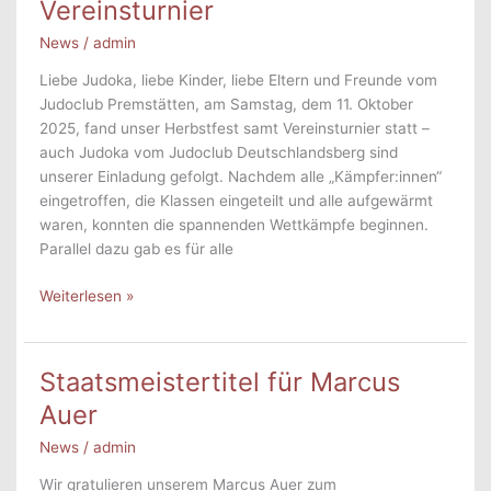
Vereinsturnier
News
/
admin
Liebe Judoka, liebe Kinder, liebe Eltern und Freunde vom
Judoclub Premstätten, am Samstag, dem 11. Oktober
2025, fand unser Herbstfest samt Vereinsturnier statt –
auch Judoka vom Judoclub Deutschlandsberg sind
unserer Einladung gefolgt. Nachdem alle „Kämpfer:innen“
eingetroffen, die Klassen eingeteilt und alle aufgewärmt
waren, konnten die spannenden Wettkämpfe beginnen.
Parallel dazu gab es für alle
Rückblick
Weiterlesen »
Herbstfest
und
Vereinsturnier
Staatsmeistertitel für Marcus
Auer
News
/
admin
Wir gratulieren unserem Marcus Auer zum