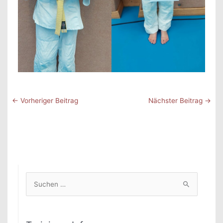
←
Vorheriger Beitrag
Nächster Beitrag
→
S
u
c
h