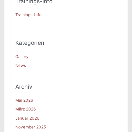
Trainings-Info
e
n
Trainings-Info
n
a
c
Kategorien
h
:
Gallery
News
Archiv
Mai 2026
März 2026
Januar 2026
November 2025