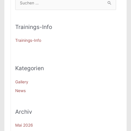
u
c
h
Trainings-Info
e
n
Trainings-Info
n
a
c
Kategorien
h
:
Gallery
News
Archiv
Mai 2026